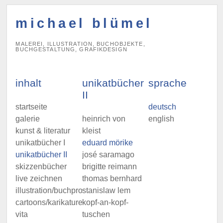
michael blümel
MALEREI, ILLUSTRATION, BUCHOBJEKTE,
BUCHGESTALTUNG, GRAFIKDESIGN
inhalt
unikatbücher
sprache
II
startseite
deutsch
galerie
heinrich von
english
kunst & literatur
kleist
unikatbücher I
eduard mörike
unikatbücher II
josé saramago
skizzenbücher
brigitte reimann
live zeichnen
thomas bernhard
illustration/buchprojekte
stanislaw lem
cartoons/karikaturen
kopf-an-kopf-
vita
tuschen