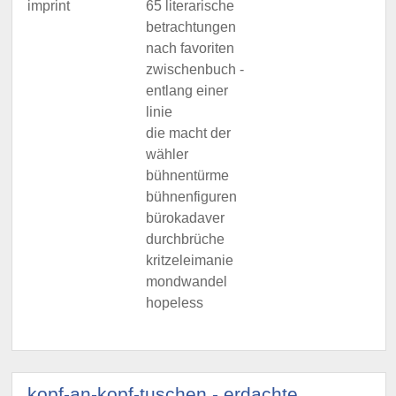
imprint
65 literarische
betrachtungen
nach favoriten
zwischenbuch -
entlang einer
linie
die macht der
wähler
bühnentürme
bühnenfiguren
bürokadaver
durchbrüche
kritzeleimanie
mondwandel
hopeless
kopf-an-kopf-tuschen - erdachte