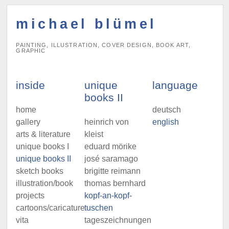
michael blümel
PAINTING, ILLUSTRATION, COVER DESIGN, BOOK ART,
GRAPHIC
inside
unique
language
books II
home
deutsch
gallery
heinrich von
english
arts & literature
kleist
unique books I
eduard mörike
unique books II
josé saramago
sketch books
brigitte reimann
illustration/book
thomas bernhard
projects
kopf-an-kopf-
cartoons/caricatures
tuschen
vita
tageszeichnungen