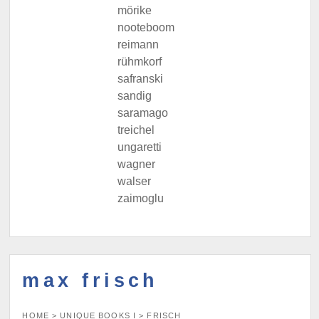
mörike
nooteboom
reimann
rühmkorf
safranski
sandig
saramago
treichel
ungaretti
wagner
walser
zaimoglu
max frisch
HOME
>
UNIQUE BOOKS I
>
FRISCH