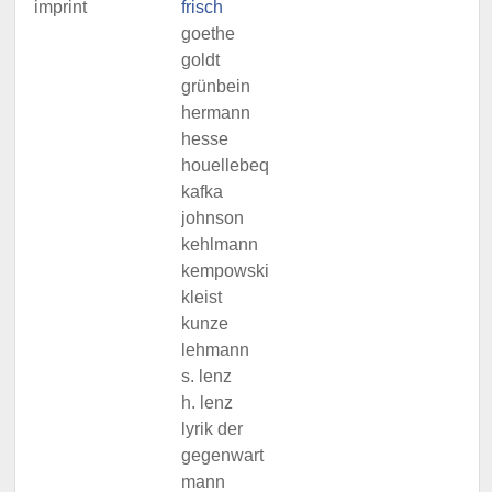
imprint
frisch
goethe
goldt
grünbein
hermann
hesse
houellebeq
kafka
johnson
kehlmann
kempowski
kleist
kunze
lehmann
s. lenz
h. lenz
lyrik der
gegenwart
mann