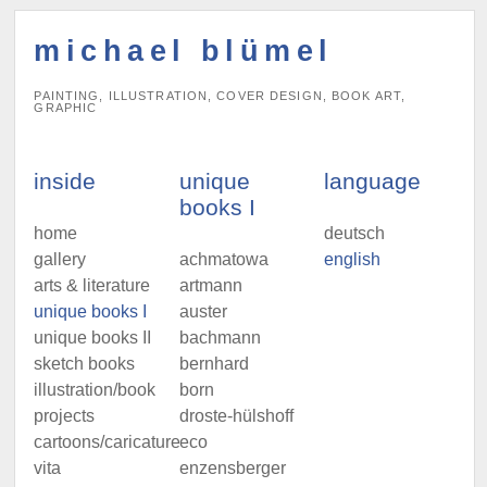
michael blümel
PAINTING, ILLUSTRATION, COVER DESIGN, BOOK ART,
GRAPHIC
inside
unique
language
books I
home
deutsch
gallery
achmatowa
english
arts & literature
artmann
unique books I
auster
unique books II
bachmann
sketch books
bernhard
illustration/book
born
projects
droste-hülshoff
cartoons/caricatures
eco
vita
enzensberger