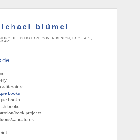
ichael blümel
NTING, ILLUSTRATION, COVER DESIGN, BOOK ART,
APHIC
side
me
lery
s & literature
que books I
que books II
tch books
ustration/book projects
toons/caricatures
a
rint