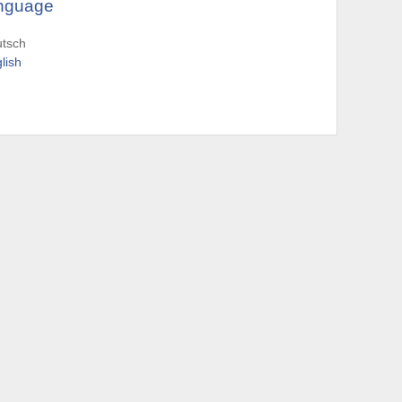
nguage
utsch
lish