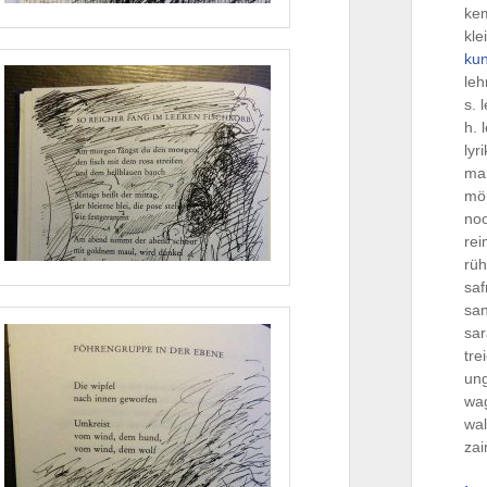
ke
kle
ku
le
s. 
h. 
lyr
ma
mö
no
re
rü
saf
san
sa
tre
ung
wa
wal
za