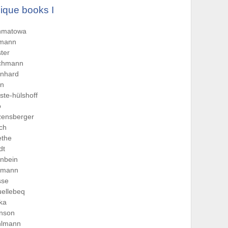
ique books I
hmatowa
tmann
ter
chmann
rnhard
rn
ste-hülshoff
o
zensberger
sch
ethe
dt
nbein
rmann
sse
ellebeq
ka
hnson
hlmann