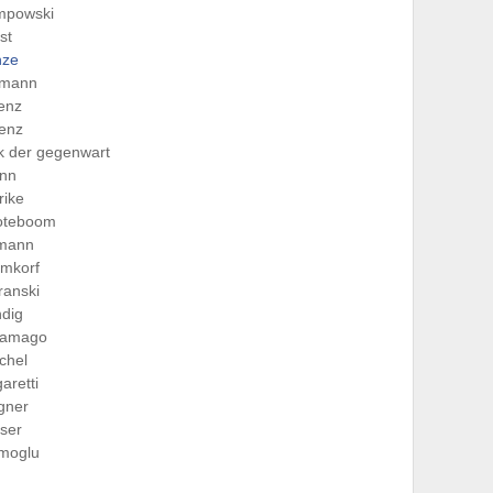
mpowski
ist
nze
hmann
lenz
lenz
ik der gegenwart
nn
rike
oteboom
imann
hmkorf
ranski
dig
ramago
ichel
aretti
gner
ser
imoglu