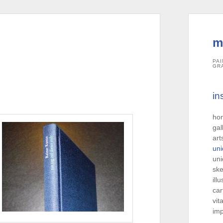
m
PAI
GR
in
ho
gal
art
uni
uni
ske
ill
car
vit
imp