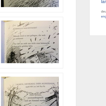
la
de
eng