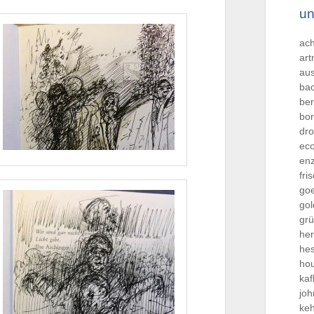
un
ac
ar
aus
ba
be
bo
dro
ec
en
fri
go
gol
grü
he
he
hou
kaf
jo
ke